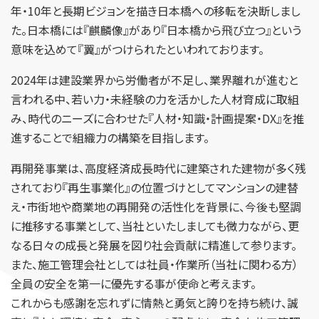
年・10年と長期ビジョンを描き日本橋への移転を決断しまし
た。日本橋には『麒麟像』があり『日本橋から飛び立つ』という
意味を込めて『翼』がつけられたといわれております。
2024年は建設業界から労働者が不足し、業界離れが進むと
言われる中、若い力・未経験の力を活かした人材育成に取組
み、時代のニーズに合わせた『人材・知識・計画提案・DX』を推
進することで組織力の構築を目指します。
再開発事業は、高度経済成長時代に建築された建物が多く残
されており『再生事業化』の位置づけとしてマンションの建替
え・市街地や商業地の再開発の活性化を背景に、今後も堅調
に推移する事業として、当社といたしましても微力ながら、更
なる日々の成長と発展を図り社会貢献に精進して参ります。
また、施工管理会社としては社員・作業所（当社に関わる方）
全員の安全を第一に優先する事が使命と考えます。
これからも感謝を忘れずに情熱と勇気と誇りを持ち続け、誠